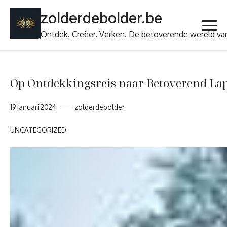
Ga
zolderdebolder.be
naar
de
Ontdek. Creëer. Verken. De betoverende wereld va
inhoud
Op Ontdekkingsreis naar Betoverend Lap
19 januari 2024
zolderdebolder
UNCATEGORIZED